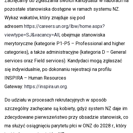
Zachęcamy do zgłaszania swoich kandydatur w naborach na
pozostałe stanowiska dostępne w ramach systemu NZ.
Wykaz wakatów, który znajduje się pod
adresem
https://careers.un.org/lbw/home.aspx?
viewtype=SJ&vacancy=All
, obejmuje stanowiska
merytoryczne (kategorie P1-P5 – Professional and higher
categories), a także administracyjne (kategoria D – General
services oraz Field services). Kandydaci mogą zgłaszać
się indywidualnie, po dokonaniu rejestracji na profilu
INSPIRA – Human Resources
Gateway:
https://inspira.un.org
.
Do udziału w procesach rekrutacyjnych w sposób
szczególny zachęcane są kobiety, gdyż system NZ daje im
zdecydowane pierwszeństwo przy obsadzie stanowisk, co
ma służyć osiągnięciu parytetu płci w ONZ do 2028 r., który