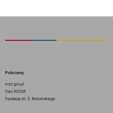
Polecamy
msz.gov.pl
Sieć RODM
Fundacja im. S. Artwińskiego