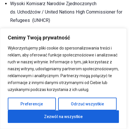
Wysoki Komisarz Narodów Zjednoczonych
ds.
Uchodźców / United Nations High Commissioner for
Refugees (UNHCR)
Linki do stron organizacji międzynarodowych, które
Cenimy Twoją prywatność
prowadzą nabory znajdują się na naszej
Wykorzystujemy pliki cookie do spersonalizowania treści i
stronie
GOV.PL/DYPLOMACJA
.
reklam, aby oferować funkcje społecznościowe i analizować
ruch w naszej witrynie. Informacje o tym, jak korzystasz z
Zapraszamy do aplikowania!
naszej witryny, udostępniamy partnerom społecznościowym,
reklamowym i analitycznym. Partnerzy mogą połączyć te
informacje z innymi danymi otrzymanymi od Ciebie lub
uzyskanymi podczas korzystania z ich usług.
OSTANIE AKTUALNOŚCI
Preferencje
Odrzuć wszystkie
Warsztaty pt. „Jak rozpoznać
Zezwól na wszystkie
dezinformację?” w Kielcach