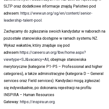
SLTP oraz dodatkowe informacje znajdą Państwo pod
adresem:
https://www.un.org/sg/en/content/senior-
leadership-talent-pool
.
Zachęcamy do zgłaszania swoich kandydatur w naborach na
pozostałe stanowiska dostępne w ramach systemu NZ.
Wykaz wakatów, który znajduje się pod
adresem
https://careers.un.org/lbw/home.aspx?
viewtype=SJ&vacancy=All
, obejmuje stanowiska
merytoryczne (kategorie P1-P5 – Professional and higher
categories), a także administracyjne (kategoria D – General
services oraz Field services). Kandydaci mogą zgłaszać
się indywidualnie, po dokonaniu rejestracji na profilu
INSPIRA – Human Resources
Gateway:
https://inspira.un.org
.