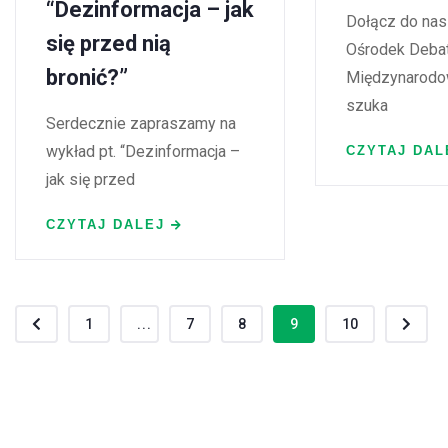
“Dezinformacja – jak
Dołącz do nas
się przed nią
Ośrodek Deba
bronić?”
Międzynarodow
szuka
Serdecznie zapraszamy na
wykład pt. “Dezinformacja –
CZYTAJ DAL
jak się przed
CZYTAJ DALEJ
1
...
7
8
9
10