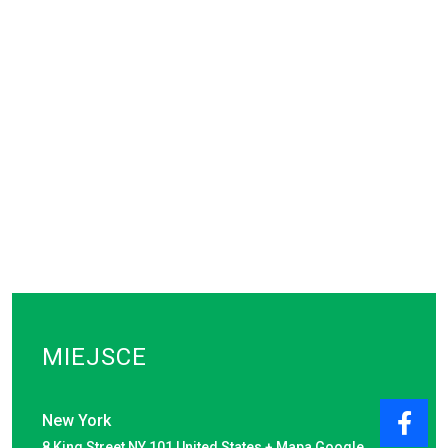
MIEJSCE
New York
8 King Street
NY
101
United States
+ Mapa Google