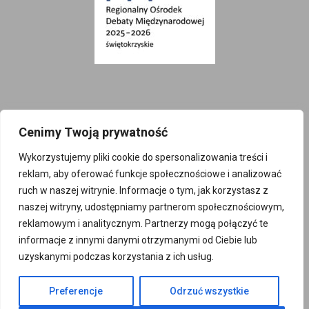
Cenimy Twoją prywatność
Wykorzystujemy pliki cookie do spersonalizowania treści i
Projekt finansowany z budżetu Państwa w
reklam, aby oferować funkcje społecznościowe i analizować
ruch w naszej witrynie. Informacje o tym, jak korzystasz z
ramach konkursu Ministra Spraw
naszej witryny, udostępniamy partnerom społecznościowym,
Zagranicznych RP „Regionalny Ośrodek Debaty
reklamowym i analitycznym. Partnerzy mogą połączyć te
Międzynarodowej 2025-2026”
informacje z innymi danymi otrzymanymi od Ciebie lub
uzyskanymi podczas korzystania z ich usług.
© 2025
Preferencje
Odrzuć wszystkie
sempc