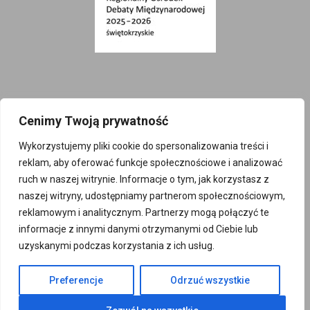
Cenimy Twoją prywatność
Wykorzystujemy pliki cookie do spersonalizowania treści i
Projekt finansowany z budżetu Państwa w
reklam, aby oferować funkcje społecznościowe i analizować
ruch w naszej witrynie. Informacje o tym, jak korzystasz z
ramach konkursu Ministra Spraw
naszej witryny, udostępniamy partnerom społecznościowym,
Zagranicznych RP „Regionalny Ośrodek Debaty
reklamowym i analitycznym. Partnerzy mogą połączyć te
Międzynarodowej 2025-2026”
informacje z innymi danymi otrzymanymi od Ciebie lub
uzyskanymi podczas korzystania z ich usług.
© 2025
Preferencje
Odrzuć wszystkie
sempc