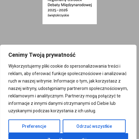
Cenimy Twoją prywatność
Wykorzystujemy pliki cookie do spersonalizowania treści i
Projekt finansowany z budżetu Państwa w
reklam, aby oferować funkcje społecznościowe i analizować
ruch w naszej witrynie. Informacje o tym, jak korzystasz z
ramach konkursu Ministra Spraw
naszej witryny, udostępniamy partnerom społecznościowym,
Zagranicznych RP „Regionalny Ośrodek Debaty
reklamowym i analitycznym. Partnerzy mogą połączyć te
Międzynarodowej 2025-2026”
informacje z innymi danymi otrzymanymi od Ciebie lub
uzyskanymi podczas korzystania z ich usług.
© 2025
Preferencje
Odrzuć wszystkie
sempc