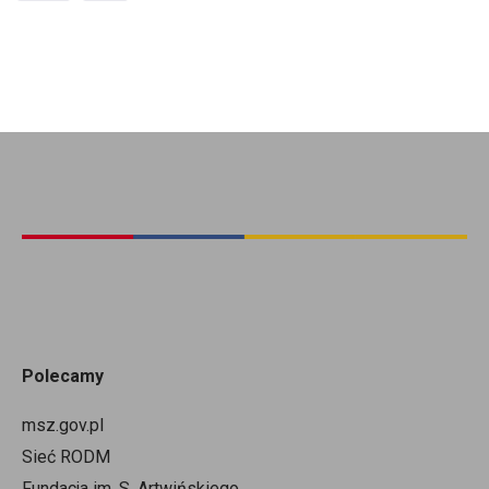
Polecamy
msz.gov.pl
Sieć RODM
Fundacja im. S. Artwińskiego