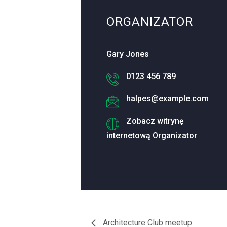
ORGANIZATOR
Gary Jones
0123 456 789
halpes@example.com
Zobacz witrynę
internetową Organizator
Architecture Club meetup