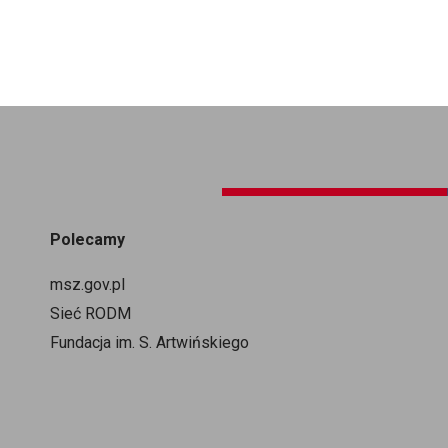
Polecamy
msz.gov.pl
Sieć RODM
Fundacja im. S. Artwińskiego