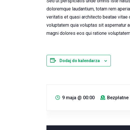
Sed ut perspiciatis unde omnis iste natu
doloremque laudantium, totam rem aperiam
veritatis et quasi architecto beatae vita
voluptatem quia voluptas sit aspernatur a
magni dolores eos qui ratione voluptatem
Dodaj do kalendarza
9 maja
@
00:00
Bezpłatne