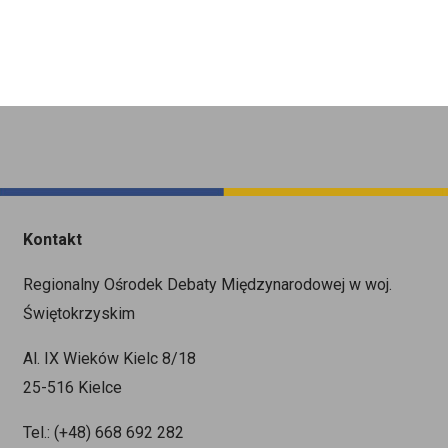
Kontakt
Regionalny Ośrodek Debaty Międzynarodowej w woj.
Świętokrzyskim
Al. IX Wieków Kielc 8/18
25-516 Kielce
Tel.: (+48) 668 692 282