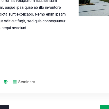
s error sit voluptatem accusantium
, eaque ipsa quae ab illo inventore
e dicta sunt explicabo. Nemo enim ipsam
ut odit aut fugit, sed quia consequuntur
 sequi nesciunt.
Seminars